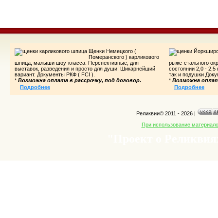
Щенки Немецкого (
Померанского ) карликового
шпица, малыши шоу-класса. Перспективные, для
рыже-стального ок
выставок, разведения и просто для души! Шикарнейший
состоянии 2,0 - 2,5
вариант. Документы РКФ ( FCI ).
так и подушки Доку
*
Возможна оплата в рассрочку, под договор.
*
Возможна оплата
Подробнее
Подробнее
Реликвии© 2011 - 2026
|
При использование материалов
"Проект о Реликвиях