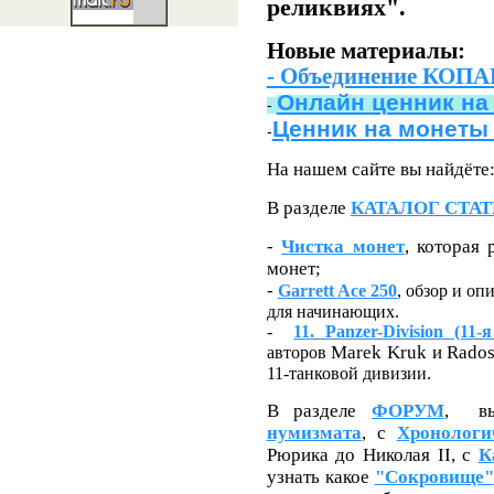
реликвиях".
Новые материалы:
- Объединение КОПАР
Онлайн ценник на
-
Ценник на монеты
-
На нашем сайте вы найдёте
В разделе
КАТАЛОГ СТАТ
-
Чистка монет
, которая
монет;
-
Garrett Ace 250
, обзор и о
для начинающих.
-
11.
Panzer-Division (11
Marek Kruk и Rado
авторов
11-танковой дивизии.
В разделе
ФОРУМ
, вы
нумизмата
, с
Хронологи
Рюрика до Николая II, с
К
узнать какое
"Сокровище"