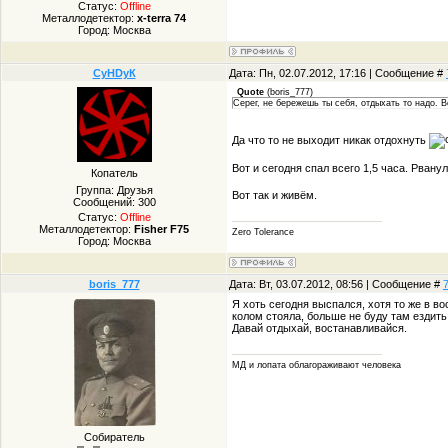
Статус:
Offline
Металлодетектор:
x-terra 74
Город: Москва
СуHDуК
Дата: Пн, 02.07.2012, 17:16 | Сообщение #
Quote
(
boris_777
)
Серег, не бережешь ты себя, отдыхать то надо. В
Да что то не выходит никак отдохнуть
Вот и сегодня спал всего 1,5 часа. Рвану
Копатель
Группа: Друзья
Вот так и живём.
Сообщений:
300
Статус:
Offline
Металлодетектор:
Fisher F75
Zero Tolerance
Город: Москва
boris_777
Дата: Вт, 03.07.2012, 08:56 | Сообщение #
Я хоть сегодня выспался, хотя то же в в
колом стояла, больше не буду там ездить
Давай отдыхай, востанавливайся.
МД и лопата облагораживают человека
Собиратель