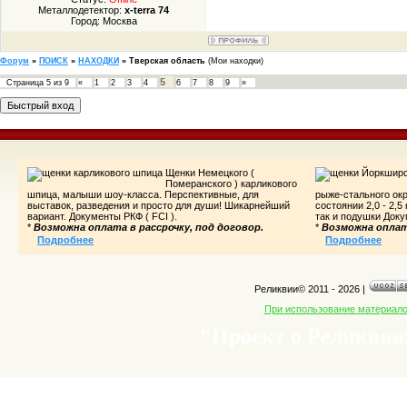
Металлодетектор:
x-terra 74
Город: Москва
Форум
»
ПОИСК
»
НАХОДКИ
»
Тверская область
(Мои находки)
5
Страница
5
из
9
«
1
2
3
4
6
7
8
9
»
Щенки Немецкого (
Померанского ) карликового
шпица, малыши шоу-класса. Перспективные, для
рыже-стального ок
выставок, разведения и просто для души! Шикарнейший
состоянии 2,0 - 2,5
вариант. Документы РКФ ( FCI ).
так и подушки Доку
*
Возможна оплата в рассрочку, под договор.
*
Возможна оплата
Подробнее
Подробнее
Реликвии© 2011 - 2026
|
При использование материалов
"Проект о Реликвиях