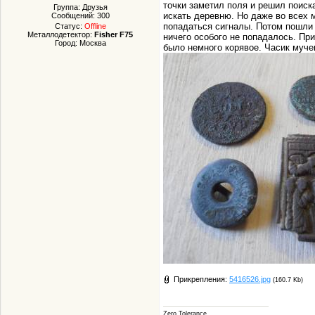
точки заметил поля и решил поиск
Группа: Друзья
искать деревню. Но даже во всех 
Сообщений:
300
попадаться сигналы. Потом пошли 
Статус:
Offline
Металлодетектор:
Fisher F75
ничего особого не попадалось. Пр
Город: Москва
было немного корявое. Часик муче
Прикрепления:
5416526.jpg
(160.7 Kb)
Zero Tolerance