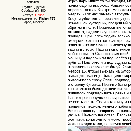
через пару минут такой поездки, м
Копатель
почва ещё не высохла. Решили ост
Группа: Друзья
деревня, дошли быстро. Но потом 
Сообщений:
300
метрах 50 от нас заметили косуль.
Статус:
Offline
Косули убежали, а через минуту в
Металлодетектор:
Fisher F75
Город: Москва
небольшой кустарник, поеденный э
обратно в поле. Пришлось включать
до места, надели наушники и стали
провода. Пришлось ходить только 
ожидали, хотя на карте смотрелос
поискать возле яблонь в исчезнувш
зашли в лесок. Нашли поваленное 
мой топорик, а Стас оставил свой
машину и подложили под колёса бр
рубить. Подложили и под задние к
вкопались по самое не балуй. Опя
метров 15, чтобы выехать на буго
вытащить машину. Вытащили якорь 
вытаскивало сразу.Опять подклад
в сторону бугорка. Принято было р
то так можно было до ночи вытаск
пришлось подкладывать брёвна и з
На этот раз получилось вырваться 
не сесть опять. Сели в машину и 
прошлись пешком, немного поболта
Взяв велосипед, направился рядо
уазика. Немного поболтал. Рассказ
охотники, копатели или может воо
Хоть находок мало, но впечатлени