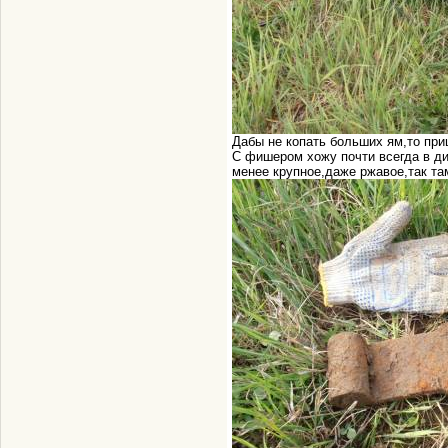
Дабы не копать больших ям,то пр
С фишером хожу почти всегда в ди
менее крупное,даже ржавое,так та