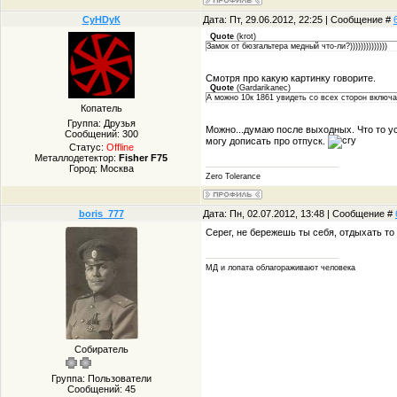
СуHDуК
Дата: Пт, 29.06.2012, 22:25 | Сообщение #
Quote
(
krot
)
Замок от бюзгальтера медный что-ли?))))))))))))))
Смотря про какую картинку говорите.
Quote
(
Gardarikanec
)
А можно 10к 1861 увидеть со всех сторон включая
Копатель
Группа: Друзья
Можно...думаю после выходных. Что то у
Сообщений:
300
могу дописать про отпуск.
Статус:
Offline
Металлодетектор:
Fisher F75
Город: Москва
Zero Tolerance
boris_777
Дата: Пн, 02.07.2012, 13:48 | Сообщение #
Серег, не бережешь ты себя, отдыхать то
МД и лопата облагораживают человека
Собиратель
Группа: Пользователи
Сообщений:
45