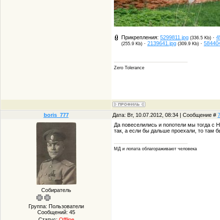
Прикрепления:
5299811.jpg
·
4
(336.5 Kb)
·
2139641.jpg
·
584404
(255.9 Kb)
(309.9 Kb)
Zero Tolerance
boris_777
Дата: Вт, 10.07.2012, 08:34 | Сообщение #
Да повеселились и попотели мы тогда с Ни
так, а если бы дальше проехали, то там 
МД и лопата облагораживают человека
Собиратель
Группа: Пользователи
Сообщений:
45
Статус:
Offline