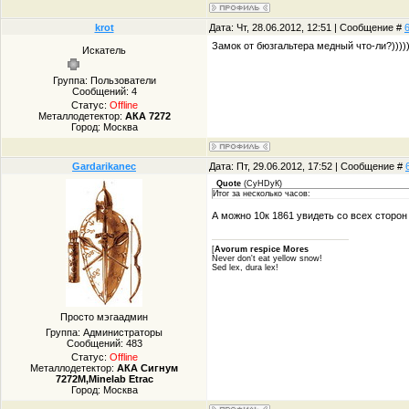
krot
Дата: Чт, 28.06.2012, 12:51 | Сообщение #
Замок от бюзгальтера медный что-ли?))))))
Искатель
Группа: Пользователи
Сообщений:
4
Статус:
Offline
Металлодетектор:
АКА 7272
Город: Москва
Gardarikanec
Дата: Пт, 29.06.2012, 17:52 | Сообщение #
Quote
(
СуHDуК
)
Итог за несколько часов:
А можно 10к 1861 увидеть со всех сторон 
[
Avorum respice Mores
Never don't eat yellow snow!
Sed lex, dura lex!
Просто мэгаадмин
Группа: Администраторы
Сообщений:
483
Статус:
Offline
Металлодетектор:
АКА Сигнум
7272М,Minelab Etrac
Город: Москва