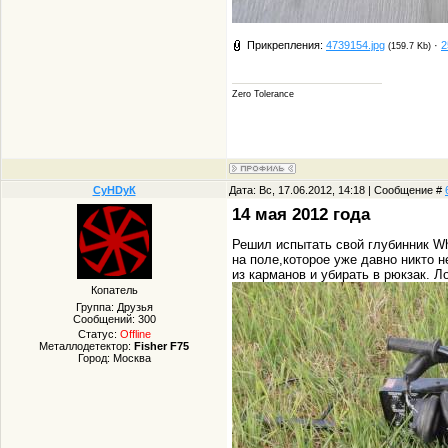
Прикрепления:
4739154.jpg
·
2
(159.7 Kb)
Zero Tolerance
СуHDуК
Дата: Вс, 17.06.2012, 14:18 | Сообщение #
14 мая 2012 года
Решил испытать свой глубинник Wh
на поле,которое уже давно никто
из карманов и убирать в рюкзак. Л
Копатель
Группа: Друзья
Сообщений:
300
Статус:
Offline
Металлодетектор:
Fisher F75
Город: Москва