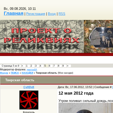
Вс, 09.08.2026, 10:11
Главная
|
Регистрация
|
Вход
|
RSS
5
Страница
5
из
9
«
1
2
3
4
6
7
8
9
»
Модератор форума:
дмитрийА
Форум
»
ПОИСК
»
НАХОДКИ
»
Тверская область
(Мои находки)
Тверская область
СуHDуК
Дата: Вс, 17.06.2012, 13:52 | Сообщение #
12 мая 2012 года
Утром поливал сильный дождь,поэт
Копатель